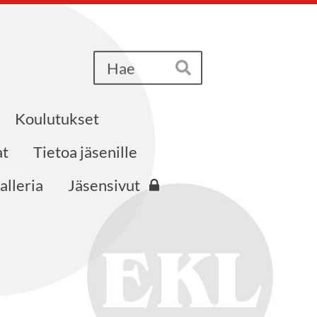
Haku
Hae
Koulutukset
at
Tietoa jäsenille
alleria
Jäsensivut