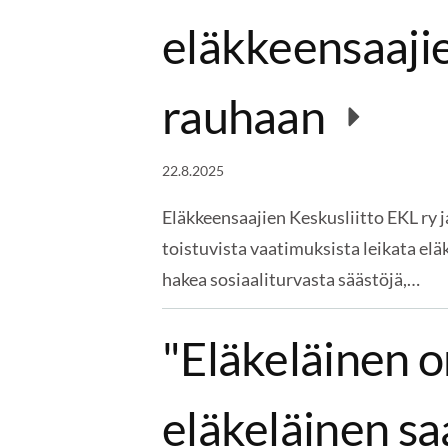
eläkkeensaaji
rauhaan
22.8.2025
Eläkkeensaajien Keskusliitto EKL ry j
toistuvista vaatimuksista leikata elä
hakea sosiaaliturvasta säästöjä,…
"Eläkeläinen o
eläkeläinen s