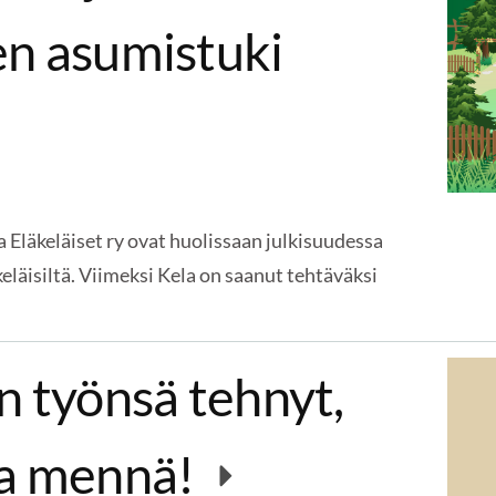
en asumistuki
a Eläkeläiset ry ovat huolissaan julkisuudessa
keläisiltä. Viimeksi Kela on saanut tehtäväksi
n työnsä tehnyt,
aa mennä!