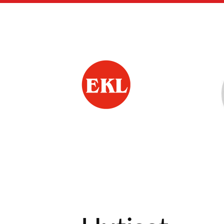
Siirry
sivun
sisältöön
lieto elakkeensaajat