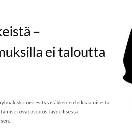
keistä –
ksilla ei taloutta
kylmäkiskoinen esitys eläkkeiden leikkaamisesta
ttämiset ovat osoitus täydellisestä
aisen…