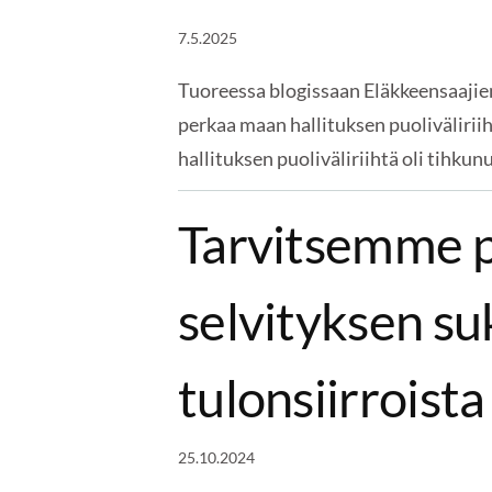
7.5.2025
Tuoreessa blogissaan Eläkkeensaajie
perkaa maan hallituksen puoliväliri
hallituksen puoliväliriihtä oli tihkun
Tarvitsemme p
selvityksen su
tulonsiirroist
25.10.2024