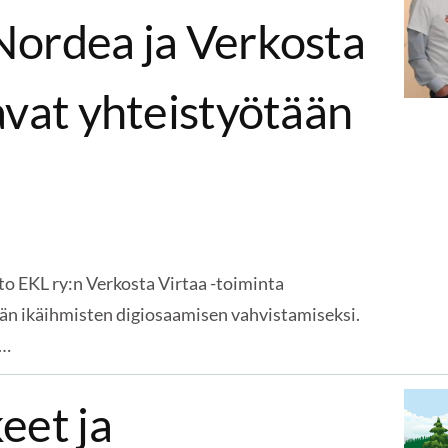
Nordea ja Verkosta
avat yhteistyötään
to EKL ry:n Verkosta Virtaa -toiminta
ään ikäihmisten digiosaamisen vahvistamiseksi.
a…
eet ja