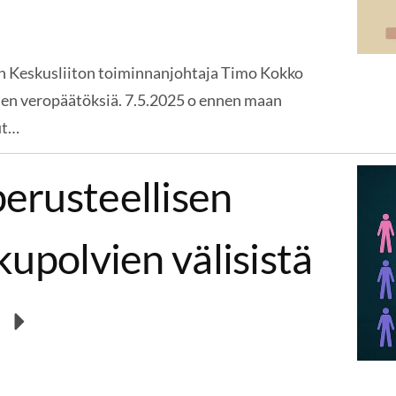
n Keskusliiton toiminnanjohtaja Timo Kokko
ihen veropäätöksiä. 7.5.2025 o ennen maan
ut…
erusteellisen
kupolvien välisistä
a