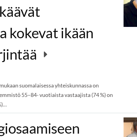
lkäävät
ja kokevat ikään
rjintää
mukaan suomalaisessa yhteiskunnassa on
nemmistö 55–84- vuotiaista vastaajista (74 %) on
%)…
igiosaamiseen