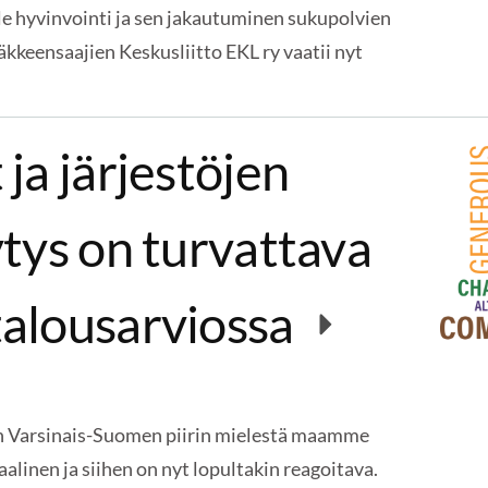
lle hyvinvointi ja sen jakautuminen sukupolvien
läkkeensaajien Keskusliitto EKL ry vaatii nyt
ja järjestöjen
tys on turvattava
alousarviossa
:n Varsinais-Suomen piirin mielestä maamme
aalinen ja siihen on nyt lopultakin reagoitava.