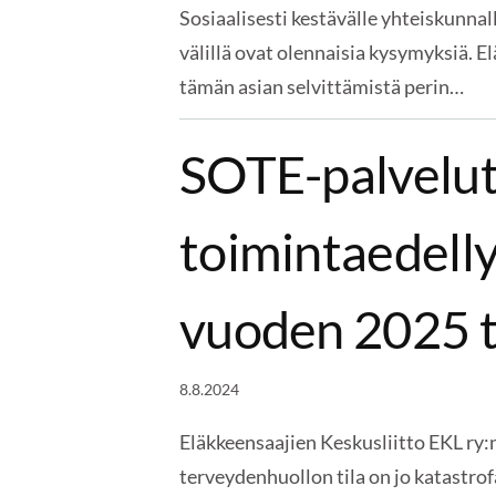
Sosiaalisesti kestävälle yhteiskunna
välillä ovat olennaisia kysymyksiä. E
tämän asian selvittämistä perin…
SOTE-palvelut 
toimintaedelly
vuoden 2025 t
8.8.2024
Eläkkeensaajien Keskusliitto EKL ry
terveydenhuollon tila on jo katastrof