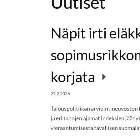
Uutiset
Näpit irti eläk
sopimusrikkomu
korjata
27.2.2026
Talouspolitiikan arviointineuvoston 
ja eri tahojen ajamat indeksien jäädy
vieraantumisesta tavallisen suomal