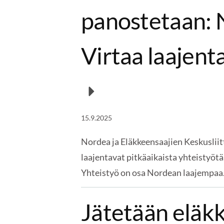
panostetaan: 
Virtaa laajent
15.9.2025
Nordea ja Eläkkeensaajien Keskusliit
laajentavat pitkäaikaista yhteistyöt
Yhteistyö on osa Nordean laajempa
Jätetään eläkk