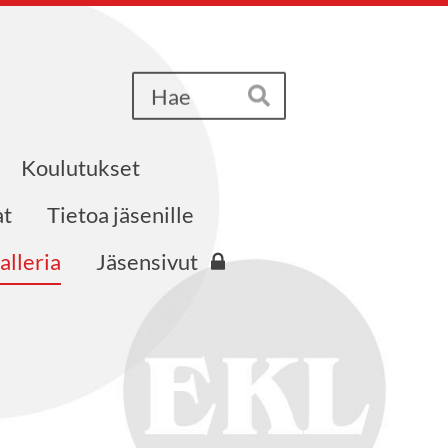
Haku
Hae
Koulutukset
at
Tietoa jäsenille
alleria
Jäsensivut