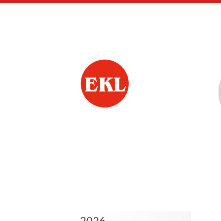
Siirry
sivun
sisältöön
lieto elakkeensaajat
2026